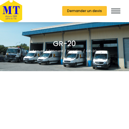
Demander un devis
GR-20
Vous êtes ici :
Accueil
Bâtiment
Nacelles
GR-20