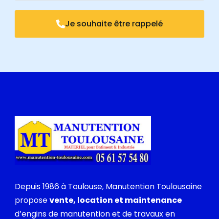
Je souhaite être rappelé
Depuis 1986 à Toulouse, Manutention Toulousaine
propose
vente, location et maintenance
d’engins de manutention et de travaux en